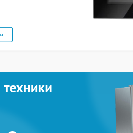
ны
 техники