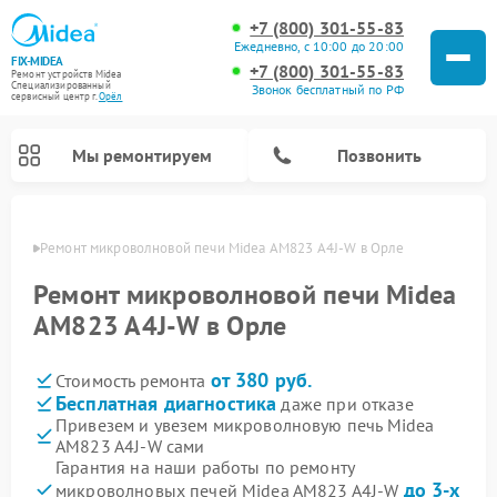
+7 (800) 301-55-83
Ежедневно, с 10:00 до 20:00
FIX-MIDEA
+7 (800) 301-55-83
Ремонт устройств Midea
Специализированный
Звонок бесплатный по РФ
cервисный центр г.
Орёл
Мы ремонтируем
Позвонить
 Орле
Ремонт микроволновой печи Midea AM823 A4J-W в Орле
Ремонт микроволновой печи Midea
AM823 A4J-W в Орле
от 380 руб.
Стоимость ремонта
Бесплатная диагностика
даже при отказе
Привезем и увезем микроволновую печь Midea
AM823 A4J-W сами
Ремонт вертикальных пылесосов Midea
Ремонт варочных панелей Midea
Ремонт увлажнителей воздуха Midea
Ремонт морозильных камер Midea
Ремонт посудомоечных машин Midea
Ремонт очистителей воздуха Midea
Ремонт водонагревателей Midea
Ремонт роботов-пылесосов Midea
Ремонт стиральных машин Midea
Ремонт сушильных машин Midea
Гарантия на наши работы по ремонту
до 3-х
микроволновых печей Midea AM823 A4J-W