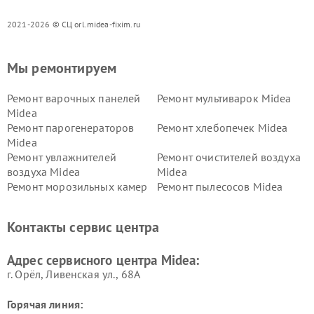
2021-2026 © СЦ orl.midea-fixim.ru
Мы ремонтируем
Ремонт варочных панелей
Ремонт мультиварок Midea
Midea
Ремонт парогенераторов
Ремонт хлебопечек Midea
Midea
Ремонт увлажнителей
Ремонт очистителей воздуха
воздуха Midea
Midea
Ремонт морозильных камер
Ремонт пылесосов Midea
Midea
Ремонт вертикальных
Ремонт обогревателей Midea
Контакты сервис центра
пылесосов Midea
Ремонт вытяжек Midea
Ремонт водонагревателей
Адрес сервисного центра Midea:
Midea
г. Орёл, Ливенская ул., 68А
Горячая линия: