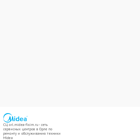
СЦ orl.midea-fixim.ru - сеть
сервисных центров в Орле по
ремонту и обслуживанию техники
Midea