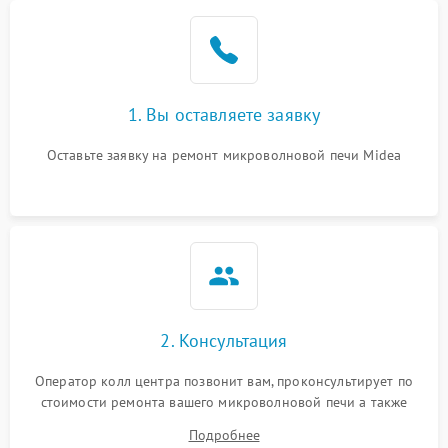
Проблемы с вентилятором
2000 ₽
Подробнее →
Поломка системы
2200 ₽
Подробнее →
охлаждения
1. Вы оставляете заявку
Не работают сенсорные
2400 ₽
Подробнее →
кнопки
Оставьте заявку на ремонт микроволновой печи Midea
Не горит подсветка
2000 ₽
Подробнее →
Сломался трансформатор
1000 ₽
Подробнее →
2. Консультация
Оператор колл центра позвонит вам, проконсультирует по
стоимости ремонта вашего микроволновой печи а также
ответит на все ваши вопросы.
Подробнее