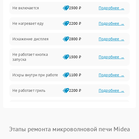
Не включается
2500 ₽
Подробнее →
Механика и внутренние элементы
Не нагревает еду
2200 ₽
Подробнее →
Механические повреждения
Искажение дисплея
2800 ₽
Подробнее →
Питание и запуск
Не работает кнопка
Нагрев и приготовление
1500 ₽
Подробнее →
запуска
Программное обеспечение
Искры внутри при работе
1100 ₽
Подробнее →
Не работает гриль
2200 ₽
Подробнее →
Перегрев или отключение
2400 ₽
Подробнее →
во время работы
Появление запаха гари
2400 ₽
Подробнее →
Этапы ремонта микроволновой печи Midea