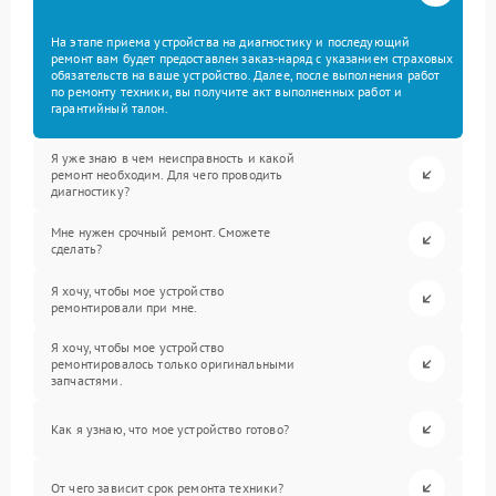
На этапе приема устройства на диагностику и последующий
ремонт вам будет предоставлен заказ-наряд с указанием страховых
обязательств на ваше устройство. Далее, после выполнения работ
по ремонту техники, вы получите акт выполненных работ и
гарантийный талон.
Я уже знаю в чем неисправность и какой
ремонт необходим. Для чего проводить
диагностику?
Мне нужен срочный ремонт. Сможете
сделать?
Я хочу, чтобы мое устройство
ремонтировали при мне.
Я хочу, чтобы мое устройство
ремонтировалось только оригинальными
запчастями.
Как я узнаю, что мое устройство готово?
От чего зависит срок ремонта техники?