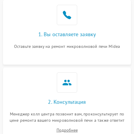
Проблемы с вентилятором
2000 ₽
Подробнее →
Поломка системы
2200 ₽
Подробнее →
охлаждения
1. Вы оставляете заявку
Не работают сенсорные
2400 ₽
Подробнее →
кнопки
Оставьте заявку на ремонт микроволновой печи Midea
Не горит подсветка
2000 ₽
Подробнее →
Сломался трансформатор
1000 ₽
Подробнее →
2. Консультация
Менеджер колл центра позвонит вам, проконсультирует по
цене ремонта вашего микроволновой печи а также ответит
на все ваши вопросы.
Подробнее