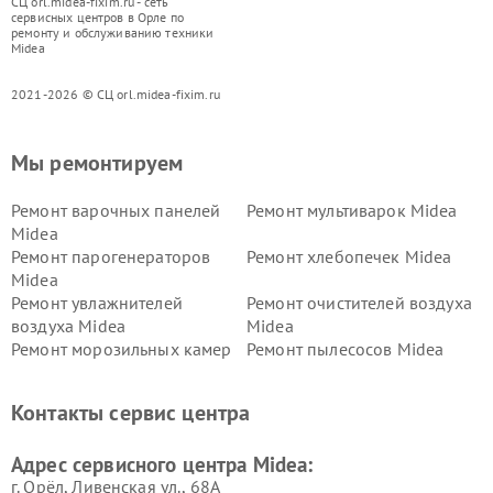
СЦ orl.midea-fixim.ru - сеть
сервисных центров в Орле по
ремонту и обслуживанию техники
Midea
2021-2026 © СЦ orl.midea-fixim.ru
Мы ремонтируем
Ремонт варочных панелей
Ремонт мультиварок Midea
Midea
Ремонт парогенераторов
Ремонт хлебопечек Midea
Midea
Ремонт увлажнителей
Ремонт очистителей воздуха
воздуха Midea
Midea
Ремонт морозильных камер
Ремонт пылесосов Midea
Midea
Ремонт вертикальных
Ремонт обогревателей Midea
Контакты сервис центра
пылесосов Midea
Ремонт вытяжек Midea
Ремонт водонагревателей
Адрес сервисного центра Midea:
Midea
г. Орёл, Ливенская ул., 68А