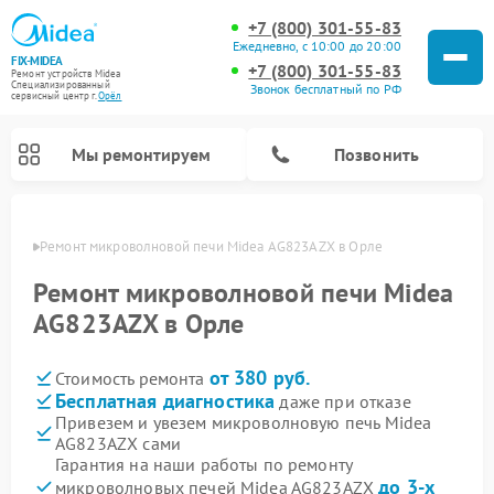
+7 (800) 301-55-83
Ежедневно, с 10:00 до 20:00
FIX-MIDEA
+7 (800) 301-55-83
Ремонт устройств Midea
Специализированный
Звонок бесплатный по РФ
cервисный центр г.
Орёл
Мы ремонтируем
Позвонить
 Орле
Ремонт микроволновой печи Midea AG823AZX в Орле
Ремонт микроволновой печи Midea
AG823AZX в Орле
от 380 руб.
Стоимость ремонта
Бесплатная диагностика
даже при отказе
Привезем и увезем микроволновую печь Midea
AG823AZX сами
Ремонт вертикальных пылесосов Midea
Ремонт варочных панелей Midea
Ремонт увлажнителей воздуха Midea
Ремонт морозильных камер Midea
Ремонт посудомоечных машин Midea
Ремонт очистителей воздуха Midea
Ремонт водонагревателей Midea
Ремонт роботов-пылесосов Midea
Ремонт стиральных машин Midea
Ремонт сушильных машин Midea
Гарантия на наши работы по ремонту
до 3-х
микроволновых печей Midea AG823AZX