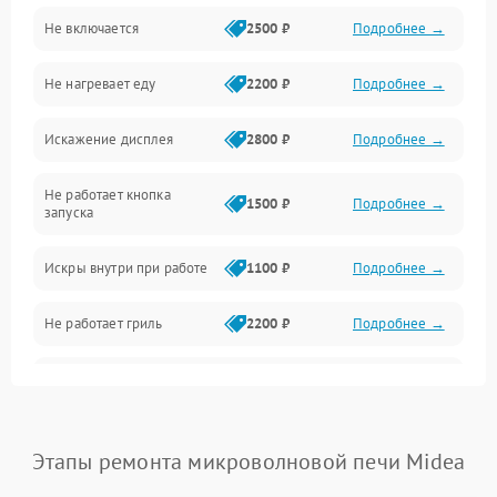
Не включается
2500 ₽
Подробнее →
Механика и внутренние элементы
Не нагревает еду
2200 ₽
Подробнее →
Механические повреждения
Искажение дисплея
2800 ₽
Подробнее →
Питание и запуск
Не работает кнопка
Нагрев и приготовление
1500 ₽
Подробнее →
запуска
Программное обеспечение
Искры внутри при работе
1100 ₽
Подробнее →
Не работает гриль
2200 ₽
Подробнее →
Перегрев или отключение
2400 ₽
Подробнее →
во время работы
Появление запаха гари
2400 ₽
Подробнее →
Этапы ремонта микроволновой печи Midea