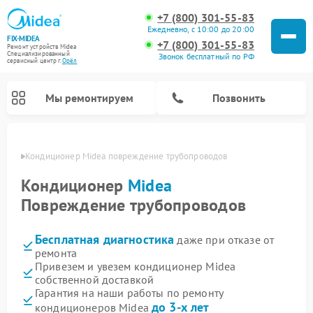
+7 (800) 301-55-83
Ежедневно, с 10:00 до 20:00
FIX-MIDEA
+7 (800) 301-55-83
Ремонт устройств Midea
Специализированный
Звонок бесплатный по РФ
cервисный центр г.
Орёл
Мы ремонтируем
Позвонить
 Орле
Кондиционер Midea повреждение трубопроводов
Кондиционер
Midea
Повреждение трубопроводов
Бесплатная диагностика
даже при отказе от
ремонта
Привезем и увезем кондиционер Midea
собственной доставкой
Ремонт вертикальных пылесосов Midea
Ремонт варочных панелей Midea
Ремонт увлажнителей воздуха Midea
Ремонт морозильных камер Midea
Ремонт посудомоечных машин Midea
Ремонт очистителей воздуха Midea
Ремонт водонагревателей Midea
Ремонт роботов-пылесосов Midea
Ремонт стиральных машин Midea
Ремонт микроволновых печей Midea
Ремонт сушильных машин Midea
Гарантия на наши работы по ремонту
до 3-х лет
кондиционеров Midea