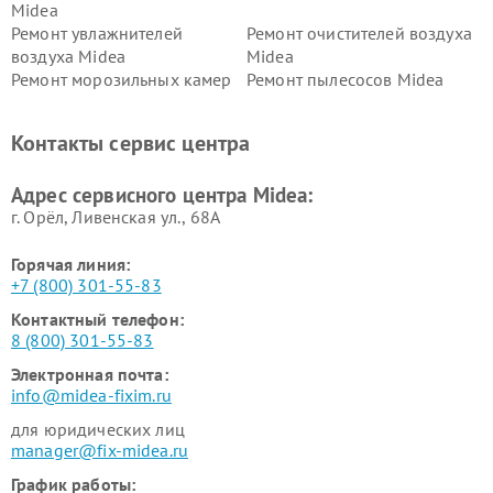
Midea
Ремонт увлажнителей
Ремонт очистителей воздуха
воздуха Midea
Midea
Ремонт морозильных камер
Ремонт пылесосов Midea
Midea
Ремонт вертикальных
Ремонт обогревателей Midea
Контакты сервис центра
пылесосов Midea
Ремонт вытяжек Midea
Ремонт водонагревателей
Адрес сервисного центра Midea:
Midea
г. Орёл, Ливенская ул., 68А
Горячая линия:
+7 (800) 301-55-83
Контактный телефон:
8 (800) 301-55-83
Электронная почта:
info@midea-fixim.ru
для юридических лиц
manager@fix-midea.ru
График работы: