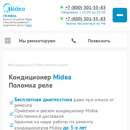
+7 (800) 301-55-83
Ежедневно, с 10:00 до 20:00
FIX-MIDEA
+7 (800) 301-55-83
Ремонт устройств Midea
Специализированный
Звонок бесплатный по РФ
cервисный центр г.
Орёл
Мы ремонтируем
Позвонить
 Орле
Кондиционер Midea поломка реле
Кондиционер
Midea
Поломка реле
Бесплатная диагностика
даже при отказе от
ремонта
Привезем и увезем кондиционер Midea
собственной доставкой
Ремонт вертикальных пылесосов Midea
Ремонт варочных панелей Midea
Ремонт увлажнителей воздуха Midea
Ремонт морозильных камер Midea
Ремонт посудомоечных машин Midea
Ремонт очистителей воздуха Midea
Ремонт водонагревателей Midea
Ремонт роботов-пылесосов Midea
Ремонт стиральных машин Midea
Ремонт микроволновых печей Midea
Ремонт сушильных машин Midea
Гарантия на наши работы по ремонту
до 3-х лет
кондиционеров Midea