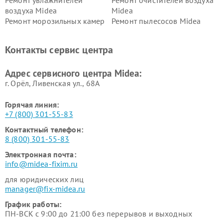
Ремонт увлажнителей
Ремонт очистителей воздуха
воздуха Midea
Midea
Ремонт морозильных камер
Ремонт пылесосов Midea
Midea
Ремонт вертикальных
Ремонт обогревателей Midea
Контакты сервис центра
пылесосов Midea
Ремонт вытяжек Midea
Ремонт водонагревателей
Адрес сервисного центра Midea:
Midea
г. Орёл, Ливенская ул., 68А
Горячая линия:
+7 (800) 301-55-83
Контактный телефон:
8 (800) 301-55-83
Электронная почта:
info@midea-fixim.ru
для юридических лиц
manager@fix-midea.ru
График работы:
ПН-ВСК с 9:00 до 21:00 без перерывов и выходных