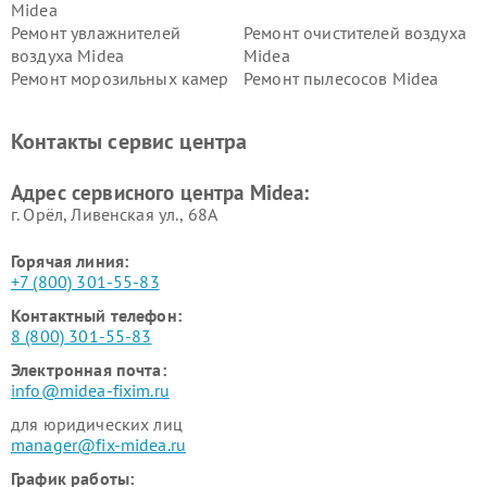
Midea
Ремонт увлажнителей
Ремонт очистителей воздуха
воздуха Midea
Midea
Ремонт морозильных камер
Ремонт пылесосов Midea
Midea
Ремонт вертикальных
Ремонт обогревателей Midea
Контакты сервис центра
пылесосов Midea
Ремонт вытяжек Midea
Ремонт водонагревателей
Адрес сервисного центра Midea:
Midea
г. Орёл, Ливенская ул., 68А
Горячая линия:
+7 (800) 301-55-83
Контактный телефон:
8 (800) 301-55-83
Электронная почта:
info@midea-fixim.ru
для юридических лиц
manager@fix-midea.ru
График работы: