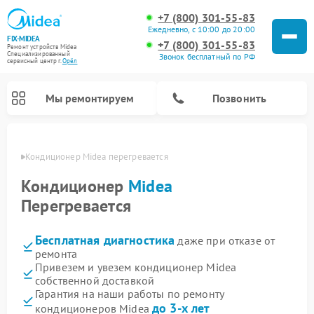
+7 (800) 301-55-83
Ежедневно, с 10:00 до 20:00
FIX-MIDEA
+7 (800) 301-55-83
Ремонт устройств Midea
Специализированный
Звонок бесплатный по РФ
cервисный центр г.
Орёл
Мы ремонтируем
Позвонить
 Орле
Кондиционер Midea перегревается
Кондиционер
Midea
Перегревается
Бесплатная диагностика
даже при отказе от
ремонта
Привезем и увезем кондиционер Midea
собственной доставкой
Ремонт вертикальных пылесосов Midea
Ремонт варочных панелей Midea
Ремонт увлажнителей воздуха Midea
Ремонт морозильных камер Midea
Ремонт посудомоечных машин Midea
Ремонт очистителей воздуха Midea
Ремонт водонагревателей Midea
Ремонт роботов-пылесосов Midea
Ремонт стиральных машин Midea
Ремонт микроволновых печей Midea
Ремонт сушильных машин Midea
Гарантия на наши работы по ремонту
до 3-х лет
кондиционеров Midea