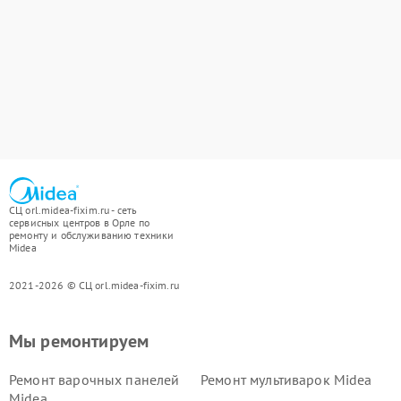
СЦ orl.midea-fixim.ru - сеть
сервисных центров в Орле по
ремонту и обслуживанию техники
Midea
2021-2026 © СЦ orl.midea-fixim.ru
Мы ремонтируем
Ремонт варочных панелей
Ремонт мультиварок Midea
Midea