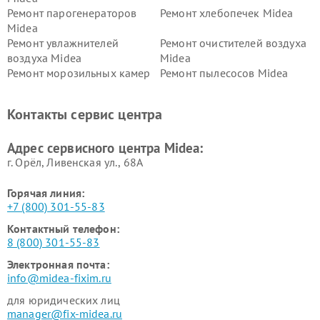
Ремонт парогенераторов
Ремонт хлебопечек Midea
Midea
Ремонт увлажнителей
Ремонт очистителей воздуха
воздуха Midea
Midea
Ремонт морозильных камер
Ремонт пылесосов Midea
Midea
Ремонт вертикальных
Ремонт обогревателей Midea
Контакты сервис центра
пылесосов Midea
Ремонт вытяжек Midea
Ремонт водонагревателей
Адрес сервисного центра Midea:
Midea
г. Орёл, Ливенская ул., 68А
Горячая линия:
+7 (800) 301-55-83
Контактный телефон:
8 (800) 301-55-83
Электронная почта:
info@midea-fixim.ru
для юридических лиц
manager@fix-midea.ru