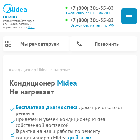
+7 (800) 301-55-83
Ежедневно, с 10:00 до 20:00
FIX-MIDEA
+7 (800) 301-55-83
Ремонт устройств Midea
Специализированный
Звонок бесплатный по РФ
cервисный центр г.
Орёл
Мы ремонтируем
Позвонить
 Орле
Кондиционер Midea не нагревает
Кондиционер
Midea
Не нагревает
Бесплатная диагностика
даже при отказе от
ремонта
Привезем и увезем кондиционер Midea
собственной доставкой
Ремонт вертикальных пылесосов Midea
Ремонт варочных панелей Midea
Ремонт увлажнителей воздуха Midea
Ремонт морозильных камер Midea
Ремонт посудомоечных машин Midea
Ремонт очистителей воздуха Midea
Ремонт водонагревателей Midea
Ремонт роботов-пылесосов Midea
Ремонт стиральных машин Midea
Ремонт микроволновых печей Midea
Ремонт сушильных машин Midea
Гарантия на наши работы по ремонту
до 3-х лет
кондиционеров Midea