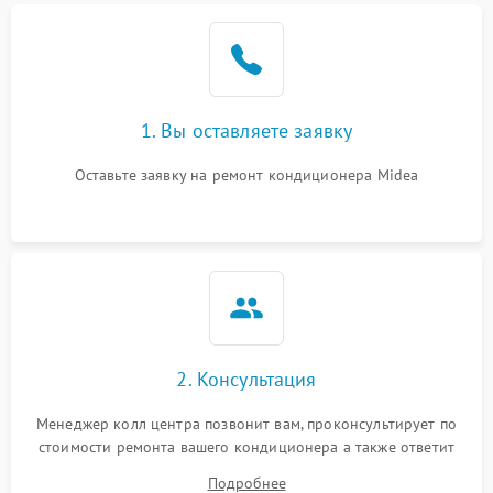
Поломка подшипников
1500 ₽
Подробнее →
вентилятора
Повреждение корпуса
1000 ₽
Подробнее →
1. Вы оставляете заявку
Оставьте заявку на ремонт кондиционера Midea
2. Консультация
Менеджер колл центра позвонит вам, проконсультирует по
стоимости ремонта вашего кондиционера а также ответит
на все ваши вопросы.
Подробнее