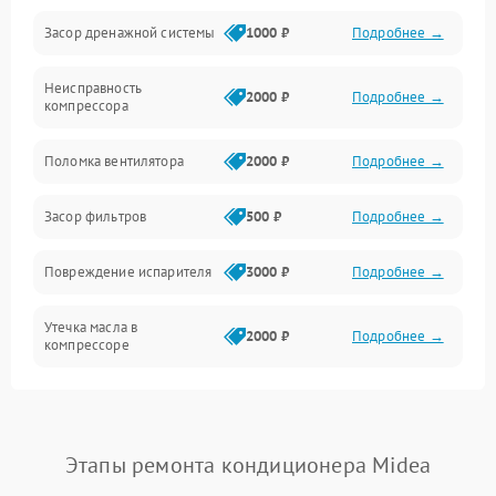
Засор дренажной системы
1000 ₽
Подробнее →
Управление
Неисправность
Электропитание
2000 ₽
Подробнее →
компрессора
Датчики
Поломка вентилятора
2000 ₽
Подробнее →
Работа системы
Засор фильтров
500 ₽
Подробнее →
Фильтрация
Повреждение испарителя
3000 ₽
Подробнее →
Хладагент
Утечка масла в
2000 ₽
Подробнее →
компрессоре
Повреждение
1500 ₽
Подробнее →
трубопроводов
Этапы ремонта кондиционера Midea
Неисправность
2000 ₽
Подробнее →
четырехходового клапана