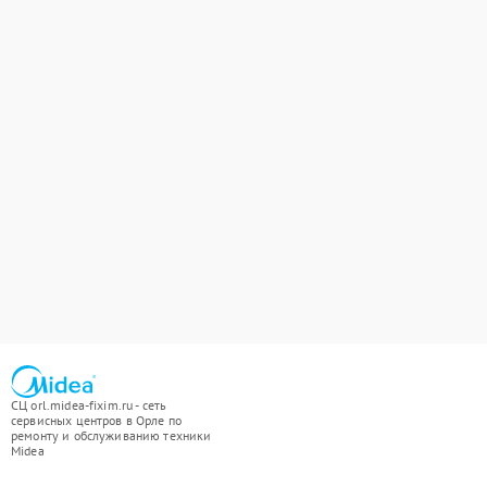
СЦ orl.midea-fixim.ru - сеть
сервисных центров в Орле по
ремонту и обслуживанию техники
Midea