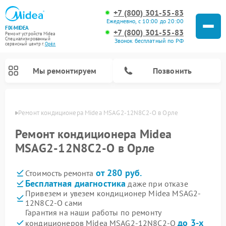
+7 (800) 301-55-83
Ежедневно, с 10:00 до 20:00
FIX-MIDEA
+7 (800) 301-55-83
Ремонт устройств Midea
Специализированный
Звонок бесплатный по РФ
cервисный центр г.
Орёл
Мы ремонтируем
Позвонить
 Орле
Ремонт кондиционера Midea MSAG2-12N8C2-O в Орле
Ремонт кондиционера Midea
MSAG2-12N8C2-O в Орле
от 280 руб.
Стоимость ремонта
Бесплатная диагностика
даже при отказе
Привезем и увезем кондиционер Midea MSAG2-
12N8C2-O сами
Ремонт вертикальных пылесосов Midea
Ремонт варочных панелей Midea
Ремонт увлажнителей воздуха Midea
Ремонт морозильных камер Midea
Ремонт посудомоечных машин Midea
Ремонт очистителей воздуха Midea
Ремонт водонагревателей Midea
Ремонт роботов-пылесосов Midea
Ремонт стиральных машин Midea
Ремонт микроволновых печей Midea
Ремонт сушильных машин Midea
Гарантия на наши работы по ремонту
до 3-х
кондиционеров Midea MSAG2-12N8C2-O