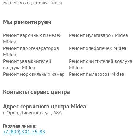
2021-2026 © СЦ orl.midea-fixim.ru
Мы ремонтируем
Ремонт варочных панелей
Ремонт мультиварок Midea
Midea
Ремонт парогенераторов
Ремонт хлебопечек Midea
Midea
Ремонт увлажнителей
Ремонт очистителей воздуха
воздуха Midea
Midea
Ремонт морозильных камер
Ремонт пылесосов Midea
Midea
Ремонт вертикальных
Ремонт обогревателей Midea
Контакты сервис центра
пылесосов Midea
Ремонт вытяжек Midea
Ремонт водонагревателей
Адрес сервисного центра Midea:
Midea
г. Орёл, Ливенская ул., 68А
Горячая линия:
+7 (800) 301-55-83