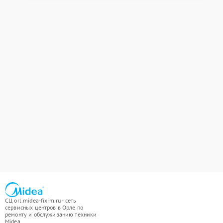
СЦ orl.midea-fixim.ru - сеть
сервисных центров в Орле по
ремонту и обслуживанию техники
Midea