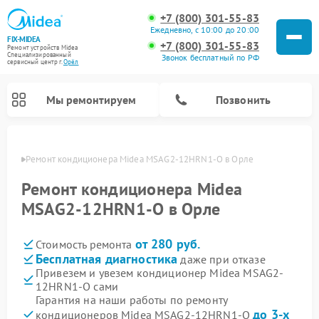
+7 (800) 301-55-83
Ежедневно, с 10:00 до 20:00
FIX-MIDEA
+7 (800) 301-55-83
Ремонт устройств Midea
Специализированный
Звонок бесплатный по РФ
cервисный центр г.
Орёл
Мы ремонтируем
Позвонить
 Орле
Ремонт кондиционера Midea MSAG2-12HRN1-O в Орле
Ремонт кондиционера Midea
MSAG2-12HRN1-O в Орле
от 280 руб.
Стоимость ремонта
Бесплатная диагностика
даже при отказе
Привезем и увезем кондиционер Midea MSAG2-
12HRN1-O сами
Ремонт вертикальных пылесосов Midea
Ремонт варочных панелей Midea
Ремонт увлажнителей воздуха Midea
Ремонт морозильных камер Midea
Ремонт посудомоечных машин Midea
Ремонт очистителей воздуха Midea
Ремонт водонагревателей Midea
Ремонт роботов-пылесосов Midea
Ремонт стиральных машин Midea
Ремонт микроволновых печей Midea
Ремонт сушильных машин Midea
Гарантия на наши работы по ремонту
до 3-х
кондиционеров Midea MSAG2-12HRN1-O