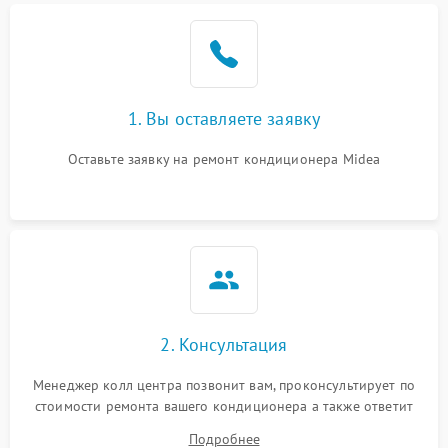
Поломка подшипников
1500 ₽
Подробнее →
вентилятора
Повреждение корпуса
1000 ₽
Подробнее →
1. Вы оставляете заявку
Оставьте заявку на ремонт кондиционера Midea
2. Консультация
Менеджер колл центра позвонит вам, проконсультирует по
стоимости ремонта вашего кондиционера а также ответит
на все ваши вопросы.
Подробнее