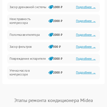
Засор дренажной системы
1000 ₽
Подробнее →
Управление
Неисправность
Электропитание
2000 ₽
Подробнее →
компрессора
Датчики
Поломка вентилятора
2000 ₽
Подробнее →
Работа системы
Засор фильтров
500 ₽
Подробнее →
Фильтрация
Повреждение испарителя
3000 ₽
Подробнее →
Хладагент
Утечка масла в
2000 ₽
Подробнее →
компрессоре
Повреждение
1500 ₽
Подробнее →
трубопроводов
Этапы ремонта кондиционера Midea
Неисправность
2000 ₽
Подробнее →
четырехходового клапана