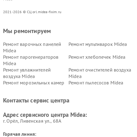
2021-2026 © СЦ orl.midea-fixim.ru
Мы ремонтируем
Ремонт варочных панелей
Ремонт мультиварок Midea
Midea
Ремонт парогенераторов
Ремонт хлебопечек Midea
Midea
Ремонт увлажнителей
Ремонт очистителей воздуха
воздуха Midea
Midea
Ремонт морозильных камер
Ремонт пылесосов Midea
Midea
Ремонт вертикальных
Ремонт обогревателей Midea
Контакты сервис центра
пылесосов Midea
Ремонт вытяжек Midea
Ремонт водонагревателей
Адрес сервисного центра Midea:
Midea
г. Орёл, Ливенская ул., 68А
Горячая линия: