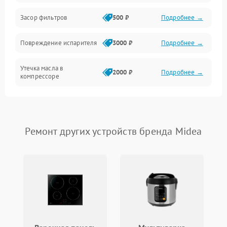
Работа системы
Засор фильтров
500 ₽
Подробнее →
Фильтрация
Повреждение испарителя
3000 ₽
Подробнее →
Хладагент
Утечка масла в
2000 ₽
Подробнее →
компрессоре
Повреждение
1500 ₽
Подробнее →
трубопроводов
Ремонт других устройств бренда Midea
Неисправность
2000 ₽
Подробнее →
четырехходового клапана
Поломка подшипников
1500 ₽
Подробнее →
вентилятора
Повреждение корпуса
1000 ₽
Подробнее →