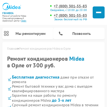
+7 (800) 301-55-83
Ежедневно, с 10:00 до 20:00
FIX-MIDEA
+7 (800) 301-55-83
Ремонт устройств Midea
Специализированный
Звонок бесплатный по РФ
cервисный центр г.
Орёл
Мы ремонтируем
Позвонить
Главная
Ремонт кондиционеров Midea в Орле
Ремонт кондиционеров
Midea
в Орле от 300 руб.
Бесплатная диагностика
даже при отказе от
ремонта
Ремонт бытовой техники у вас дома с выездом
квалифицированного мастера
Гарантия на наши работы по ремонту
Ремонт вертикальных пылесосов Midea
Ремонт варочных панелей Midea
Ремонт увлажнителей воздуха Midea
Ремонт морозильных камер Midea
Ремонт посудомоечных машин Midea
Ремонт очистителей воздуха Midea
Ремонт водонагревателей Midea
Ремонт роботов-пылесосов Midea
Ремонт стиральных машин Midea
Ремонт микроволновых печей Midea
Ремонт сушильных машин Midea
до 3-х лет
кондиционеров Midea
Срочный ремонт кондиционеров Midea в течении