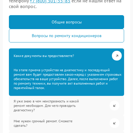
телефону
+7 (800) 301-55-83
если не нашли ответ на
свой вопрос.
Общие вопросы
Вопросы по ремонту кондиционеров
Какие документы вы предоставляете?
На этапе приема устройства на диагностику и последующий
ремонт вам будет предоставлен заказ-наряд с указанием страховых
обязательств на ваше устройство. Далее, после выполнения работ
по ремонту техники, вы получите акт выполненных работ и
гарантийный талон.
Я уже знаю в чем неисправность и какой
ремонт необходим. Для чего проводить
диагностику?
Мне нужен срочный ремонт. Сможете
сделать?