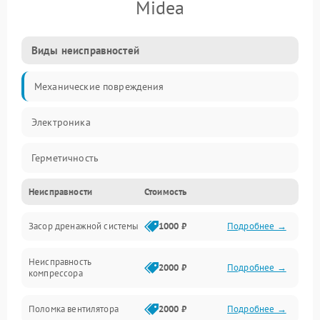
Midea
Виды неисправностей
Механические повреждения
Электроника
Герметичность
Неисправности
Стоимость
Механика
Засор дренажной системы
1000 ₽
Подробнее →
Управление
Неисправность
Электропитание
2000 ₽
Подробнее →
компрессора
Датчики
Поломка вентилятора
2000 ₽
Подробнее →