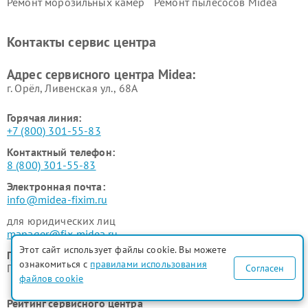
Ремонт морозильных камер
Ремонт пылесосов Midea
Midea
Ремонт вертикальных
Ремонт обогревателей Midea
Контакты сервис центра
пылесосов Midea
Ремонт вытяжек Midea
Ремонт водонагревателей
Адрес сервисного центра Midea:
Midea
г. Орёл, Ливенская ул., 68А
Горячая линия:
+7 (800) 301-55-83
Контактный телефон:
8 (800) 301-55-83
Электронная почта:
info@midea-fixim.ru
для юридических лиц
manager@fix-midea.ru
Этот сайт использует файлы cookie. Вы можете
График работы:
ознакомиться с
правилами использования
ПН-ВСК с 9:00 до 21:00 без перерывов и выходных
Согласен
файлов cookie
Рейтинг сервисного центра