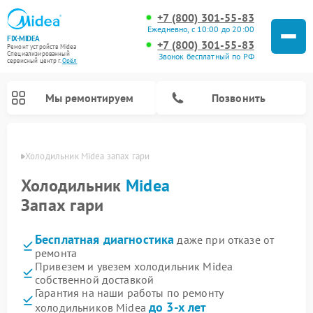
+7 (800) 301-55-83
Ежедневно, с 10:00 до 20:00
FIX-MIDEA
+7 (800) 301-55-83
Ремонт устройств Midea
Специализированный
Звонок бесплатный по РФ
cервисный центр г.
Орёл
Мы ремонтируем
Позвонить
 Орле
Холодильник Midea запах гари
Холодильник
Midea
Запах гари
Бесплатная диагностика
даже при отказе от
ремонта
Привезем и увезем холодильник Midea
собственной доставкой
Ремонт вертикальных пылесосов Midea
Ремонт варочных панелей Midea
Ремонт увлажнителей воздуха Midea
Ремонт морозильных камер Midea
Ремонт стиральных машин Midea
Ремонт микроволновых печей Midea
Ремонт очистителей воздуха Midea
Ремонт водонагревателей Midea
Ремонт роботов-пылесосов Midea
Ремонт посудомоечных машин Midea
Ремонт сушильных машин Midea
Гарантия на наши работы по ремонту
до 3-х лет
холодильников Midea