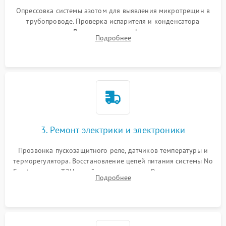
Опрессовка системы азотом для выявления микротрещин в
трубопроводе. Проверка испарителя и конденсатора
течеискателем. Демонтаж старого фильтра-осушителя и
Подробнее
продувка капиллярной трубки для устранения засоров.
3. Ремонт электрики и электроники
Прозвонка пускозащитного реле, датчиков температуры и
терморегулятора. Восстановление цепей питания системы No
Frost, включая ТЭН оттайки и вентилятор. Ремонт или замена
Подробнее
платы управления при сбоях алгоритмов.