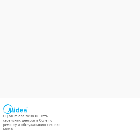
СЦ orl.midea-fixim.ru - сеть
сервисных центров в Орле по
ремонту и обслуживанию техники
Midea