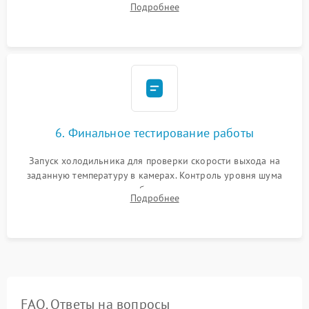
Подробнее
электронным весам. Контроль рабочего давления в системе.
6. Финальное тестирование работы
Запуск холодильника для проверки скорости выхода на
заданную температуру в камерах. Контроль уровня шума
компрессора, отсутствия обмерзания стенок и корректного
Подробнее
срабатывания системы автоматической оттайки.
FAQ. Ответы на вопросы