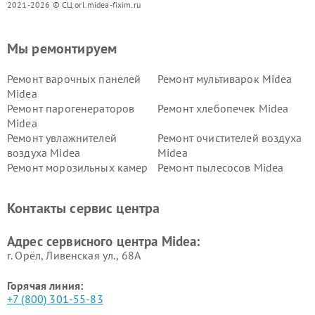
2021-2026 © СЦ orl.midea-fixim.ru
Мы ремонтируем
Ремонт варочных панелей
Ремонт мультиварок Midea
Midea
Ремонт парогенераторов
Ремонт хлебопечек Midea
Midea
Ремонт увлажнителей
Ремонт очистителей воздуха
воздуха Midea
Midea
Ремонт морозильных камер
Ремонт пылесосов Midea
Midea
Ремонт вертикальных
Ремонт обогревателей Midea
Контакты сервис центра
пылесосов Midea
Ремонт вытяжек Midea
Ремонт водонагревателей
Адрес сервисного центра Midea:
Midea
г. Орёл, Ливенская ул., 68А
Горячая линия:
+7 (800) 301-55-83