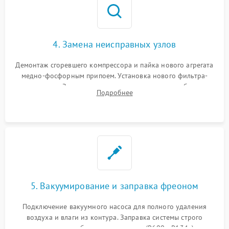
4. Замена неисправных узлов
Демонтаж сгоревшего компрессора и пайка нового агрегата
медно-фосфорным припоем. Установка нового фильтра-
осушителя. Замена изношенных вентиляторов обдува,
Подробнее
сломанных заслонок или поврежденных дверных петель.
5. Вакуумирование и заправка фреоном
Подключение вакуумного насоса для полного удаления
воздуха и влаги из контура. Заправка системы строго
дозированным объемом хладагента (R600a, R134a) по