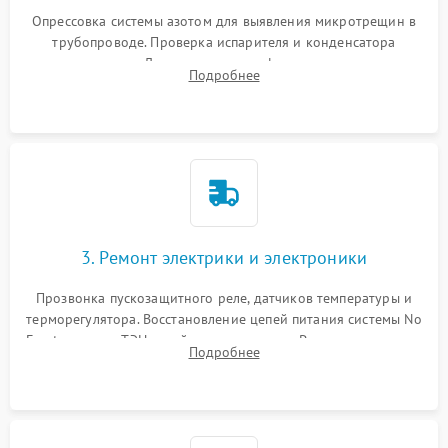
Опрессовка системы азотом для выявления микротрещин в
трубопроводе. Проверка испарителя и конденсатора
течеискателем. Демонтаж старого фильтра-осушителя и
Подробнее
продувка капиллярной трубки для устранения засоров.
3. Ремонт электрики и электроники
Прозвонка пускозащитного реле, датчиков температуры и
терморегулятора. Восстановление цепей питания системы No
Frost, включая ТЭН оттайки и вентилятор. Ремонт или замена
Подробнее
платы управления при сбоях алгоритмов.