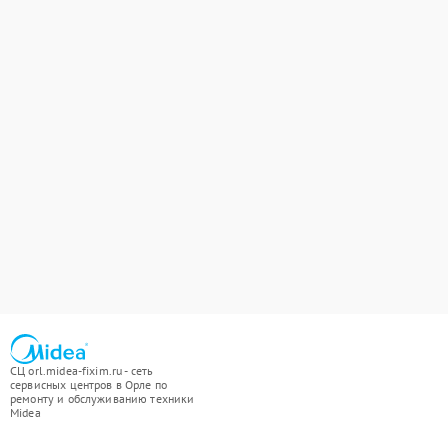
СЦ orl.midea-fixim.ru - сеть
сервисных центров в Орле по
ремонту и обслуживанию техники
Midea