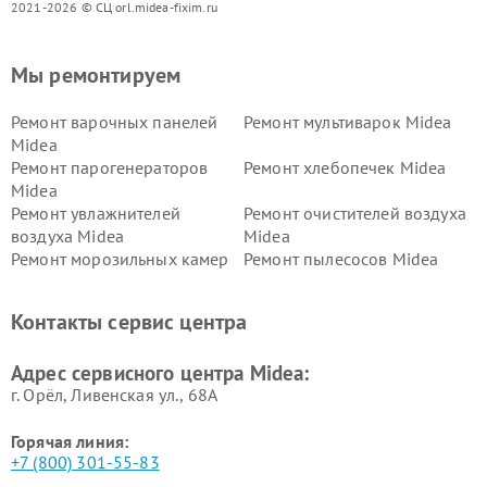
2021-2026 © СЦ orl.midea-fixim.ru
Мы ремонтируем
Ремонт варочных панелей
Ремонт мультиварок Midea
Midea
Ремонт парогенераторов
Ремонт хлебопечек Midea
Midea
Ремонт увлажнителей
Ремонт очистителей воздуха
воздуха Midea
Midea
Ремонт морозильных камер
Ремонт пылесосов Midea
Midea
Ремонт вертикальных
Ремонт обогревателей Midea
Контакты сервис центра
пылесосов Midea
Ремонт вытяжек Midea
Ремонт водонагревателей
Адрес сервисного центра Midea:
Midea
г. Орёл, Ливенская ул., 68А
Горячая линия:
+7 (800) 301-55-83