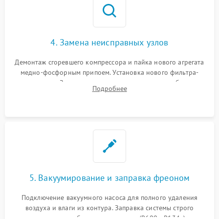
4. Замена неисправных узлов
Демонтаж сгоревшего компрессора и пайка нового агрегата
медно-фосфорным припоем. Установка нового фильтра-
осушителя. Замена изношенных вентиляторов обдува,
Подробнее
сломанных заслонок или поврежденных дверных петель.
5. Вакуумирование и заправка фреоном
Подключение вакуумного насоса для полного удаления
воздуха и влаги из контура. Заправка системы строго
дозированным объемом хладагента (R600a, R134a) по