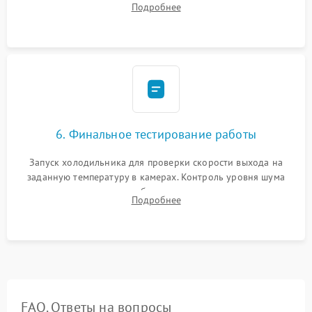
Подробнее
электронным весам. Контроль рабочего давления в системе.
6. Финальное тестирование работы
Запуск холодильника для проверки скорости выхода на
заданную температуру в камерах. Контроль уровня шума
компрессора, отсутствия обмерзания стенок и корректного
Подробнее
срабатывания системы автоматической оттайки.
FAQ. Ответы на вопросы