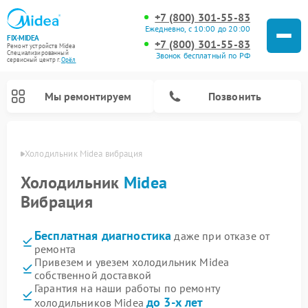
+7 (800) 301-55-83
Ежедневно, с 10:00 до 20:00
FIX-MIDEA
+7 (800) 301-55-83
Ремонт устройств Midea
Специализированный
Звонок бесплатный по РФ
cервисный центр г.
Орёл
Мы ремонтируем
Позвонить
 Орле
Холодильник Midea вибрация
Холодильник
Midea
Вибрация
Бесплатная диагностика
даже при отказе от
ремонта
Привезем и увезем холодильник Midea
собственной доставкой
Ремонт вертикальных пылесосов Midea
Ремонт варочных панелей Midea
Ремонт увлажнителей воздуха Midea
Ремонт морозильных камер Midea
Ремонт стиральных машин Midea
Ремонт микроволновых печей Midea
Ремонт очистителей воздуха Midea
Ремонт водонагревателей Midea
Ремонт роботов-пылесосов Midea
Ремонт посудомоечных машин Midea
Ремонт сушильных машин Midea
Гарантия на наши работы по ремонту
до 3-х лет
холодильников Midea