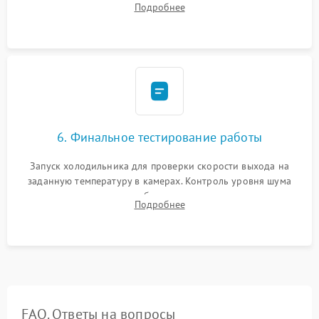
Подробнее
электронным весам. Контроль рабочего давления в системе.
6. Финальное тестирование работы
Запуск холодильника для проверки скорости выхода на
заданную температуру в камерах. Контроль уровня шума
компрессора, отсутствия обмерзания стенок и корректного
Подробнее
срабатывания системы автоматической оттайки.
FAQ. Ответы на вопросы