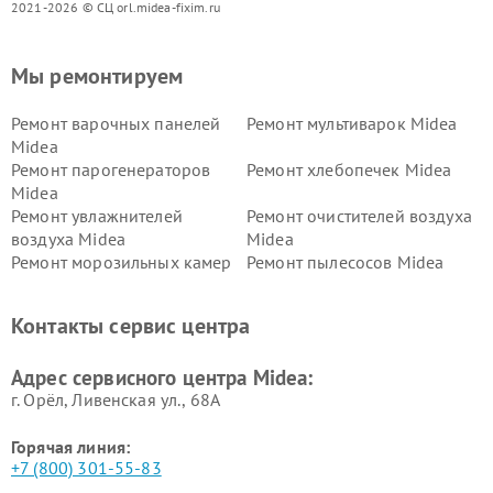
2021-2026 © СЦ orl.midea-fixim.ru
Мы ремонтируем
Ремонт варочных панелей
Ремонт мультиварок Midea
Midea
Ремонт парогенераторов
Ремонт хлебопечек Midea
Midea
Ремонт увлажнителей
Ремонт очистителей воздуха
воздуха Midea
Midea
Ремонт морозильных камер
Ремонт пылесосов Midea
Midea
Ремонт вертикальных
Ремонт обогревателей Midea
Контакты сервис центра
пылесосов Midea
Ремонт вытяжек Midea
Ремонт водонагревателей
Адрес сервисного центра Midea:
Midea
г. Орёл, Ливенская ул., 68А
Горячая линия:
+7 (800) 301-55-83