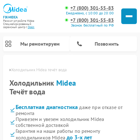
+7 (800) 301-55-83
Ежедневно, с 10:00 до 20:00
FIX-MIDEA
+7 (800) 301-55-83
Ремонт устройств Midea
Специализированный
Звонок бесплатный по РФ
cервисный центр г.
Орёл
Мы ремонтируем
Позвонить
 Орле
Холодильник Midea течёт вода
Холодильник
Midea
Течёт вода
Бесплатная диагностика
даже при отказе от
ремонта
Привезем и увезем холодильник Midea
собственной доставкой
Ремонт вертикальных пылесосов Midea
Ремонт варочных панелей Midea
Ремонт увлажнителей воздуха Midea
Ремонт морозильных камер Midea
Ремонт стиральных машин Midea
Ремонт микроволновых печей Midea
Ремонт очистителей воздуха Midea
Ремонт водонагревателей Midea
Ремонт роботов-пылесосов Midea
Ремонт посудомоечных машин Midea
Ремонт сушильных машин Midea
Гарантия на наши работы по ремонту
до 3-х лет
холодильников Midea