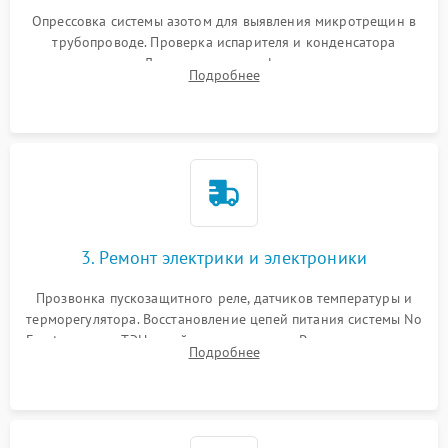
Опрессовка системы азотом для выявления микротрещин в
трубопроводе. Проверка испарителя и конденсатора
течеискателем. Демонтаж старого фильтра-осушителя и
Подробнее
продувка капиллярной трубки для устранения засоров.
3. Ремонт электрики и электроники
Прозвонка пускозащитного реле, датчиков температуры и
терморегулятора. Восстановление цепей питания системы No
Frost, включая ТЭН оттайки и вентилятор. Ремонт или замена
Подробнее
платы управления при сбоях алгоритмов.