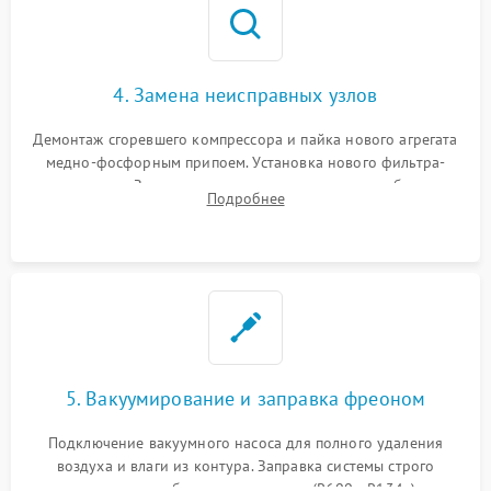
4. Замена неисправных узлов
Демонтаж сгоревшего компрессора и пайка нового агрегата
медно-фосфорным припоем. Установка нового фильтра-
осушителя. Замена изношенных вентиляторов обдува,
Подробнее
сломанных заслонок или поврежденных дверных петель.
5. Вакуумирование и заправка фреоном
Подключение вакуумного насоса для полного удаления
воздуха и влаги из контура. Заправка системы строго
дозированным объемом хладагента (R600a, R134a) по