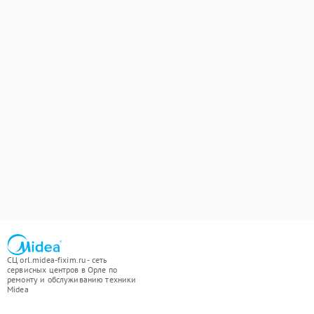
СЦ orl.midea-fixim.ru - сеть
сервисных центров в Орле по
ремонту и обслуживанию техники
Midea