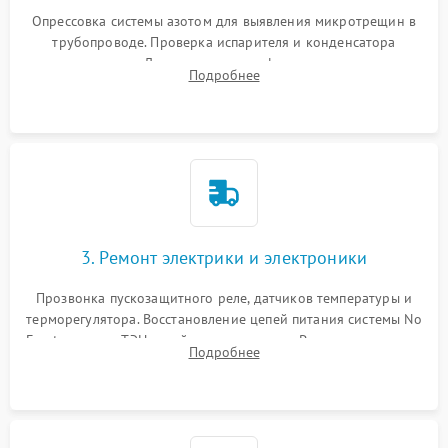
Опрессовка системы азотом для выявления микротрещин в
трубопроводе. Проверка испарителя и конденсатора
течеискателем. Демонтаж старого фильтра-осушителя и
Подробнее
продувка капиллярной трубки для устранения засоров.
3. Ремонт электрики и электроники
Прозвонка пускозащитного реле, датчиков температуры и
терморегулятора. Восстановление цепей питания системы No
Frost, включая ТЭН оттайки и вентилятор. Ремонт или замена
Подробнее
платы управления при сбоях алгоритмов.