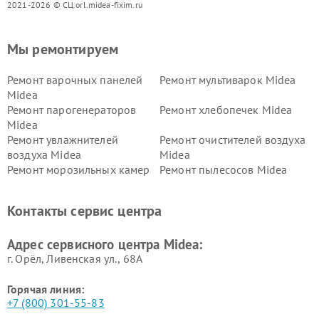
2021-2026 © СЦ orl.midea-fixim.ru
Мы ремонтируем
Ремонт варочных панелей
Ремонт мультиварок Midea
Midea
Ремонт парогенераторов
Ремонт хлебопечек Midea
Midea
Ремонт увлажнителей
Ремонт очистителей воздуха
воздуха Midea
Midea
Ремонт морозильных камер
Ремонт пылесосов Midea
Midea
Ремонт вертикальных
Ремонт обогревателей Midea
Контакты сервис центра
пылесосов Midea
Ремонт вытяжек Midea
Ремонт водонагревателей
Адрес сервисного центра Midea:
Midea
г. Орёл, Ливенская ул., 68А
Горячая линия:
+7 (800) 301-55-83