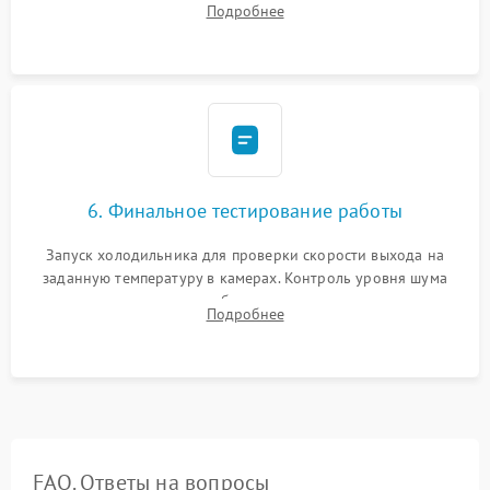
Подробнее
электронным весам. Контроль рабочего давления в системе.
6. Финальное тестирование работы
Запуск холодильника для проверки скорости выхода на
заданную температуру в камерах. Контроль уровня шума
компрессора, отсутствия обмерзания стенок и корректного
Подробнее
срабатывания системы автоматической оттайки.
FAQ. Ответы на вопросы