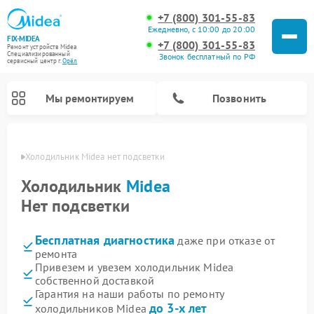
+7 (800) 301-55-83
Ежедневно, с 10:00 до 20:00
FIX-MIDEA
+7 (800) 301-55-83
Ремонт устройств Midea
Специализированный
Звонок бесплатный по РФ
cервисный центр г.
Орёл
Мы ремонтируем
Позвонить
 Орле
Холодильник Midea нет подсветки
Холодильник
Midea
Нет подсветки
Бесплатная диагностика
даже при отказе от
ремонта
Привезем и увезем холодильник Midea
собственной доставкой
Ремонт вертикальных пылесосов Midea
Ремонт варочных панелей Midea
Ремонт увлажнителей воздуха Midea
Ремонт морозильных камер Midea
Ремонт стиральных машин Midea
Ремонт микроволновых печей Midea
Ремонт очистителей воздуха Midea
Ремонт водонагревателей Midea
Ремонт роботов-пылесосов Midea
Ремонт посудомоечных машин Midea
Ремонт сушильных машин Midea
Гарантия на наши работы по ремонту
до 3-х лет
холодильников Midea