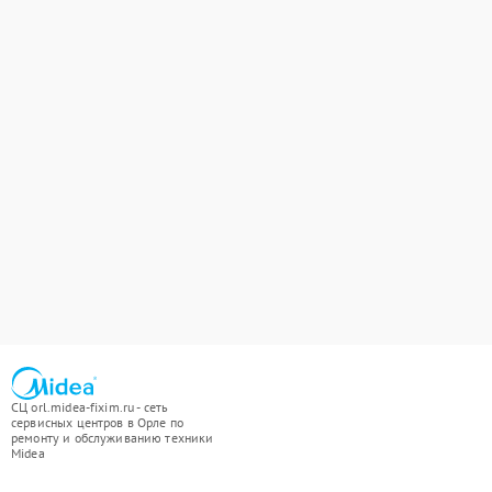
СЦ orl.midea-fixim.ru - сеть
сервисных центров в Орле по
ремонту и обслуживанию техники
Midea