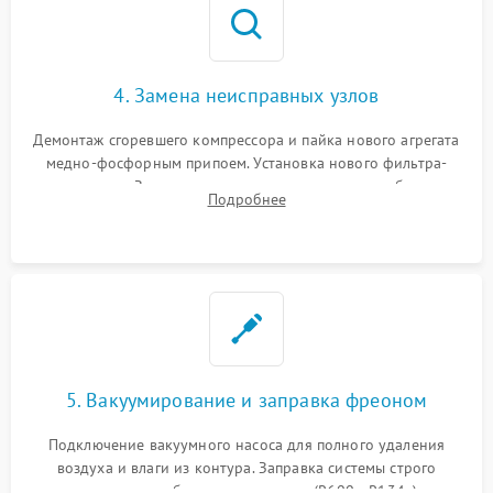
4. Замена неисправных узлов
Демонтаж сгоревшего компрессора и пайка нового агрегата
медно-фосфорным припоем. Установка нового фильтра-
осушителя. Замена изношенных вентиляторов обдува,
Подробнее
сломанных заслонок или поврежденных дверных петель.
5. Вакуумирование и заправка фреоном
Подключение вакуумного насоса для полного удаления
воздуха и влаги из контура. Заправка системы строго
дозированным объемом хладагента (R600a, R134a) по