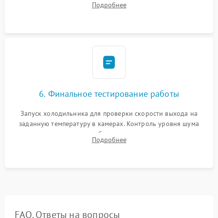
Подробнее
электронным весам. Контроль рабочего давления в системе.
6. Финальное тестирование работы
Запуск холодильника для проверки скорости выхода на
заданную температуру в камерах. Контроль уровня шума
компрессора, отсутствия обмерзания стенок и корректного
Подробнее
срабатывания системы автоматической оттайки.
FAQ. Ответы на вопросы