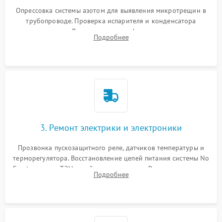
Опрессовка системы азотом для выявления микротрещин в
трубопроводе. Проверка испарителя и конденсатора
течеискателем. Демонтаж старого фильтра-осушителя и
Подробнее
продувка капиллярной трубки для устранения засоров.
3. Ремонт электрики и электроники
Прозвонка пускозащитного реле, датчиков температуры и
терморегулятора. Восстановление цепей питания системы No
Frost, включая ТЭН оттайки и вентилятор. Ремонт или замена
Подробнее
платы управления при сбоях алгоритмов.