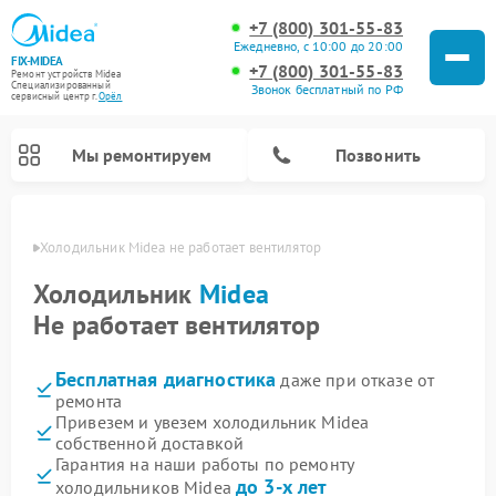
+7 (800) 301-55-83
Ежедневно, с 10:00 до 20:00
FIX-MIDEA
+7 (800) 301-55-83
Ремонт устройств Midea
Специализированный
Звонок бесплатный по РФ
cервисный центр г.
Орёл
Мы ремонтируем
Позвонить
 Орле
Холодильник Midea не работает вентилятор
Холодильник
Midea
Не работает вентилятор
Бесплатная диагностика
даже при отказе от
ремонта
Привезем и увезем холодильник Midea
собственной доставкой
Ремонт вертикальных пылесосов Midea
Ремонт варочных панелей Midea
Ремонт увлажнителей воздуха Midea
Ремонт морозильных камер Midea
Ремонт стиральных машин Midea
Ремонт микроволновых печей Midea
Ремонт очистителей воздуха Midea
Ремонт водонагревателей Midea
Ремонт роботов-пылесосов Midea
Ремонт посудомоечных машин Midea
Ремонт сушильных машин Midea
Гарантия на наши работы по ремонту
до 3-х лет
холодильников Midea