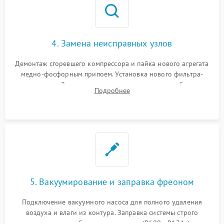
4. Замена неисправных узлов
Демонтаж сгоревшего компрессора и пайка нового агрегата
медно-фосфорным припоем. Установка нового фильтра-
осушителя. Замена изношенных вентиляторов обдува,
Подробнее
сломанных заслонок или поврежденных дверных петель.
5. Вакуумирование и заправка фреоном
Подключение вакуумного насоса для полного удаления
воздуха и влаги из контура. Заправка системы строго
дозированным объемом хладагента (R600a, R134a) по