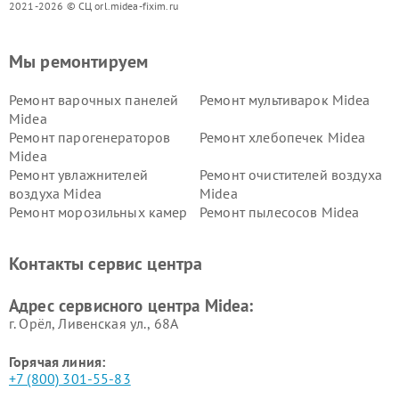
2021-2026 © СЦ orl.midea-fixim.ru
Мы ремонтируем
Ремонт варочных панелей
Ремонт мультиварок Midea
Midea
Ремонт парогенераторов
Ремонт хлебопечек Midea
Midea
Ремонт увлажнителей
Ремонт очистителей воздуха
воздуха Midea
Midea
Ремонт морозильных камер
Ремонт пылесосов Midea
Midea
Ремонт вертикальных
Ремонт обогревателей Midea
Контакты сервис центра
пылесосов Midea
Ремонт вытяжек Midea
Ремонт водонагревателей
Адрес сервисного центра Midea:
Midea
г. Орёл, Ливенская ул., 68А
Горячая линия:
+7 (800) 301-55-83