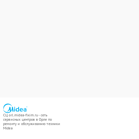
СЦ orl.midea-fixim.ru - сеть
сервисных центров в Орле по
ремонту и обслуживанию техники
Midea