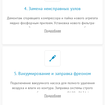
4. Замена неисправных узлов
Демонтаж сгоревшего компрессора и пайка нового агрегата
медно-фосфорным припоем. Установка нового фильтра-
осушителя. Замена изношенных вентиляторов обдува,
Подробнее
сломанных заслонок или поврежденных дверных петель.
5. Вакуумирование и заправка фреоном
Подключение вакуумного насоса для полного удаления
воздуха и влаги из контура. Заправка системы строго
дозированным объемом хладагента (R600a, R134a) по
Подробнее
электронным весам. Контроль рабочего давления в системе.