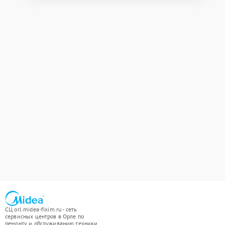
СЦ orl.midea-fixim.ru - сеть
сервисных центров в Орле по
ремонту и обслуживанию техники