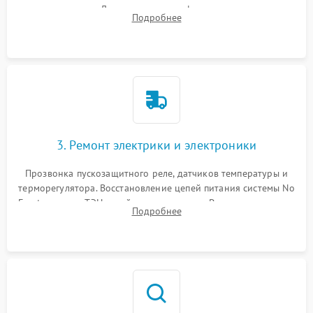
течеискателем. Демонтаж старого фильтра-осушителя и
Подробнее
продувка капиллярной трубки для устранения засоров.
3. Ремонт электрики и электроники
Прозвонка пускозащитного реле, датчиков температуры и
терморегулятора. Восстановление цепей питания системы No
Frost, включая ТЭН оттайки и вентилятор. Ремонт или замена
Подробнее
платы управления при сбоях алгоритмов.