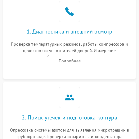
Образование конденсата
1800 ₽
Подробнее →
на стенках
Сбой в работе инвертора
2100 ₽
Подробнее →
1. Диагностика и внешний осмотр
Запах горелого при
2000 ₽
Подробнее →
Проверка температурных режимов, работы компрессора и
работе
целостности уплотнителей дверей. Измерение
сопротивления обмоток мотора, проверка термостата и
Не включается
Подробнее
1000 ₽
Подробнее →
считывание кодов ошибок с электронного дисплея.
холодильник
Проблемы с системой
автоматической
1800 ₽
Подробнее →
разморозки
2. Поиск утечек и подготовка контура
Опрессовка системы азотом для выявления микротрещин в
трубопроводе. Проверка испарителя и конденсатора