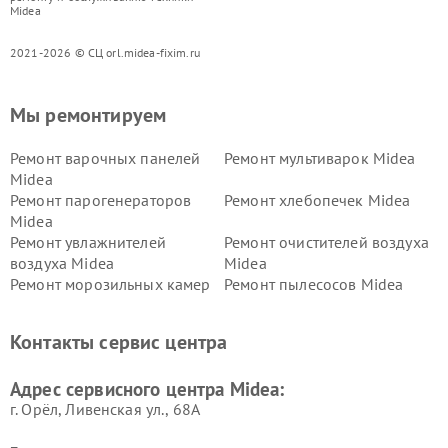
Midea
2021-2026 © СЦ orl.midea-fixim.ru
Мы ремонтируем
Ремонт варочных панелей
Ремонт мультиварок Midea
Midea
Ремонт парогенераторов
Ремонт хлебопечек Midea
Midea
Ремонт увлажнителей
Ремонт очистителей воздуха
воздуха Midea
Midea
Ремонт морозильных камер
Ремонт пылесосов Midea
Midea
Ремонт вертикальных
Ремонт обогревателей Midea
Контакты сервис центра
пылесосов Midea
Ремонт вытяжек Midea
Ремонт водонагревателей
Адрес сервисного центра Midea:
Midea
г. Орёл, Ливенская ул., 68А