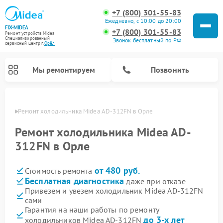
+7 (800) 301-55-83
Ежедневно, с 10:00 до 20:00
FIX-MIDEA
+7 (800) 301-55-83
Ремонт устройств Midea
Специализированный
Звонок бесплатный по РФ
cервисный центр г.
Орёл
Мы ремонтируем
Позвонить
 Орле
Ремонт холодильника Midea AD-312FN в Орле
Ремонт холодильника Midea AD-
312FN в Орле
от 480 руб.
Стоимость ремонта
Бесплатная диагностика
даже при отказе
Привезем и увезем холодильник Midea AD-312FN
сами
Ремонт вертикальных пылесосов Midea
Ремонт варочных панелей Midea
Ремонт увлажнителей воздуха Midea
Ремонт морозильных камер Midea
Ремонт стиральных машин Midea
Ремонт микроволновых печей Midea
Ремонт очистителей воздуха Midea
Ремонт водонагревателей Midea
Ремонт роботов-пылесосов Midea
Ремонт посудомоечных машин Midea
Ремонт сушильных машин Midea
Гарантия на наши работы по ремонту
до 3-х лет
холодильников Midea AD-312FN