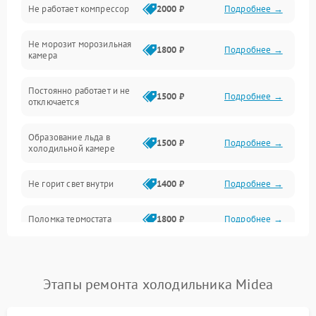
Не работает компрессор
2000 ₽
Подробнее →
Электропитание
Не морозит морозильная
Дренаж
1800 ₽
Подробнее →
камера
Оттайка
Постоянно работает и не
1500 ₽
Подробнее →
отключается
Программное обеспечение
Образование льда в
1500 ₽
Подробнее →
холодильной камере
Не горит свет внутри
1400 ₽
Подробнее →
Поломка термостата
1800 ₽
Подробнее →
Не работает вентилятор
1800 ₽
Подробнее →
Этапы ремонта холодильника Midea
Поломка системы No Frost
2600 ₽
Подробнее →