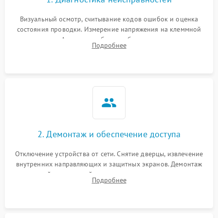
Визуальный осмотр, считывание кодов ошибок и оценка
состояния проводки. Измерение напряжения на клеммной
колодке. Анализ жалоб на проблемы с нагревом,
Подробнее
конвекцией, панелью управления или блокировкой дверцы.
2. Демонтаж и обеспечение доступа
Отключение устройства от сети. Снятие дверцы, извлечение
внутренних направляющих и защитных экранов. Демонтаж
задней или верхней панели для прямого доступа к
Подробнее
нагревательным элементам, плате и вентиляторам.