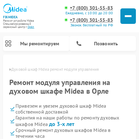
+7 (800) 301-55-83
Ежедневно, с 10:00 до 20:00
FIX-MIDEA
+7 (800) 301-55-83
Ремонт устройств Midea
Специализированный
Звонок бесплатный по РФ
cервисный центр г.
Орёл
Мы ремонтируем
Позвонить
 Орле
Духовой шкаф Midea ремонт модуля управления
Ремонт модуля управления на
духовом шкафе Midea в Орле
Привезем и увезем духовой шкаф Midea
собственной доставкой
Гарантия на наши работы по ремонту духовых
до 3-х лет
шкафов Midea
Ремонт вертикальных пылесосов Midea
Ремонт варочных панелей Midea
Ремонт увлажнителей воздуха Midea
Ремонт морозильных камер Midea
Ремонт посудомоечных машин Midea
Ремонт очистителей воздуха Midea
Ремонт водонагревателей Midea
Ремонт роботов-пылесосов Midea
Ремонт стиральных машин Midea
Ремонт микроволновых печей Midea
Ремонт сушильных машин Midea
Срочный ремонт духовых шкафов Midea в
течении часа