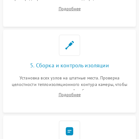
ремонт электронного модуля управления, замена
Подробнее
выгоревших реле, восстановление контактов и замена
уплотнителя.
5. Сборка и контроль изоляции
Установка всех узлов на штатные места. Проверка
целостности теплоизоляционного контура камеры, чтобы
исключить перегрев кухонной мебели и потерю тепла.
Подробнее
Надежная фиксация клемм и сборка корпуса шкафа.