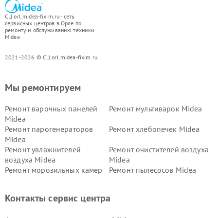
СЦ orl.midea-fixim.ru - сеть
сервисных центров в Орле по
ремонту и обслуживанию техники
Midea
2021-2026 © СЦ orl.midea-fixim.ru
Мы ремонтируем
Ремонт варочных панелей
Ремонт мультиварок Midea
Midea
Ремонт парогенераторов
Ремонт хлебопечек Midea
Midea
Ремонт увлажнителей
Ремонт очистителей воздуха
воздуха Midea
Midea
Ремонт морозильных камер
Ремонт пылесосов Midea
Midea
Ремонт вертикальных
Ремонт обогревателей Midea
Контакты сервис центра
пылесосов Midea
Ремонт вытяжек Midea
Ремонт водонагревателей