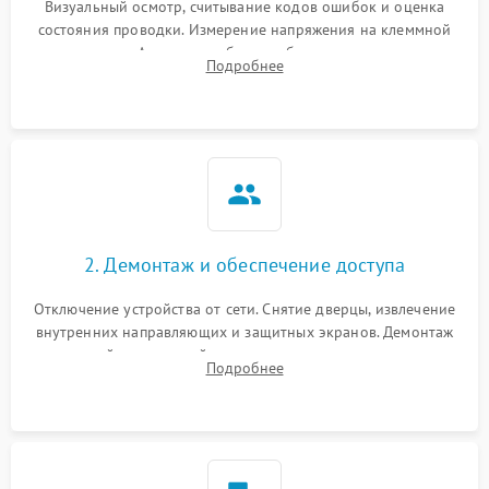
Визуальный осмотр, считывание кодов ошибок и оценка
состояния проводки. Измерение напряжения на клеммной
колодке. Анализ жалоб на проблемы с нагревом,
Подробнее
конвекцией, панелью управления или блокировкой дверцы.
2. Демонтаж и обеспечение доступа
Отключение устройства от сети. Снятие дверцы, извлечение
внутренних направляющих и защитных экранов. Демонтаж
задней или верхней панели для прямого доступа к
Подробнее
нагревательным элементам, плате и вентиляторам.