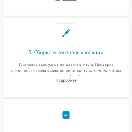
выгоревших реле, восстановление контактов и замена
уплотнителя.
5. Сборка и контроль изоляции
Установка всех узлов на штатные места. Проверка
целостности теплоизоляционного контура камеры, чтобы
исключить перегрев кухонной мебели и потерю тепла.
Подробнее
Надежная фиксация клемм и сборка корпуса шкафа.