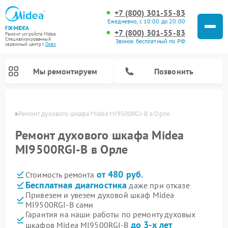
+7 (800) 301-55-83
Ежедневно, с 10:00 до 20:00
FIX-MIDEA
+7 (800) 301-55-83
Ремонт устройств Midea
Специализированный
Звонок бесплатный по РФ
cервисный центр г.
Орёл
Мы ремонтируем
Позвонить
 Орле
Ремонт духового шкафа Midea MI9500RGI-B в Орле
Ремонт духового шкафа Midea
MI9500RGI-B в Орле
от 480 руб.
Стоимость ремонта
Бесплатная диагностика
даже при отказе
Привезем и увезем духовой шкаф Midea
MI9500RGI-B сами
Ремонт вертикальных пылесосов Midea
Ремонт варочных панелей Midea
Ремонт увлажнителей воздуха Midea
Ремонт морозильных камер Midea
Ремонт посудомоечных машин Midea
Ремонт очистителей воздуха Midea
Ремонт водонагревателей Midea
Ремонт роботов-пылесосов Midea
Ремонт стиральных машин Midea
Ремонт микроволновых печей Midea
Ремонт сушильных машин Midea
Гарантия на наши работы по ремонту духовых
до 3-х лет
шкафов Midea MI9500RGI-B