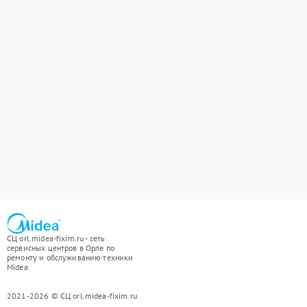
СЦ orl.midea-fixim.ru - сеть
сервисных центров в Орле по
ремонту и обслуживанию техники
Midea
2021-2026 © СЦ orl.midea-fixim.ru