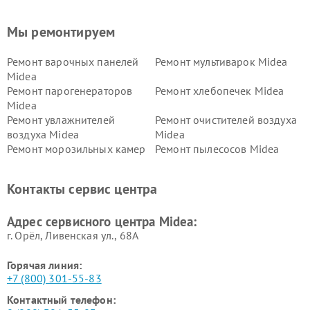
Мы ремонтируем
Ремонт варочных панелей
Ремонт мультиварок Midea
Midea
Ремонт парогенераторов
Ремонт хлебопечек Midea
Midea
Ремонт увлажнителей
Ремонт очистителей воздуха
воздуха Midea
Midea
Ремонт морозильных камер
Ремонт пылесосов Midea
Midea
Ремонт вертикальных
Ремонт обогревателей Midea
Контакты сервис центра
пылесосов Midea
Ремонт вытяжек Midea
Ремонт водонагревателей
Адрес сервисного центра Midea:
Midea
г. Орёл, Ливенская ул., 68А
Горячая линия:
+7 (800) 301-55-83
Контактный телефон: