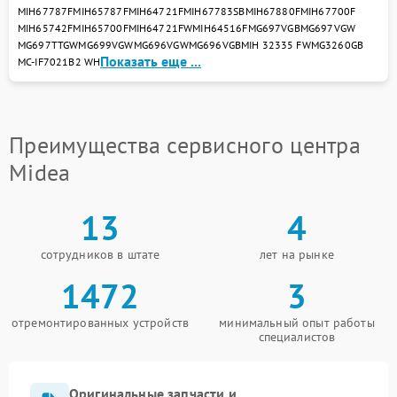
MIH67787F
MIH65787F
MIH64721F
MIH67783SB
MIH67880F
MIH67700F
MIH65742F
MIH65700F
MIH64721FW
MIH64516F
MG697VGB
MG697VGW
MG697TTGW
MG699VGW
MG696VGW
MG696VGB
MIH 32335 FW
MG3260GB
Показать еще ...
MC-IF7021B2 WH
Преимущества сервисного центра
Midea
13
4
сотрудников в штате
лет на рынке
1472
3
отремонтированных устройств
минимальный опыт работы
специалистов
Оригинальные запчасти и