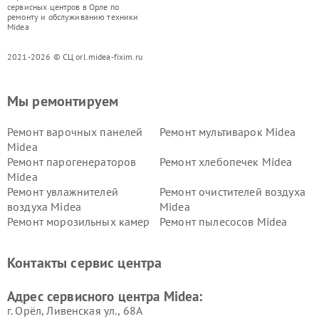
сервисных центров в Орле по
ремонту и обслуживанию техники
Midea
2021-2026 © СЦ orl.midea-fixim.ru
Мы ремонтируем
Ремонт варочных панелей
Ремонт мультиварок Midea
Midea
Ремонт парогенераторов
Ремонт хлебопечек Midea
Midea
Ремонт увлажнителей
Ремонт очистителей воздуха
воздуха Midea
Midea
Ремонт морозильных камер
Ремонт пылесосов Midea
Midea
Ремонт вертикальных
Ремонт обогревателей Midea
Контакты сервис центра
пылесосов Midea
Ремонт вытяжек Midea
Ремонт водонагревателей
Адрес сервисного центра Midea:
Midea
г. Орёл, Ливенская ул., 68А