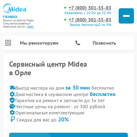
+7 (800) 301-55-83
Ежедневно, с 10:00 до 20:00
FIX-MIDEA
+7 (800) 301-55-83
Ремонт устройств Midea
Специализированный
Звонок бесплатный по РФ
cервисный центр г.
Орёл
Мы ремонтируем
Позвонить
Сервисный центр Midea
в Орле
за 30 мин
Выезд мастера на дом
бесплатно
бесплатно
Диагностика в сервисном центре
Гарантия на ремонт и запчасти до 3х лет
Честные цены на ремонт - от 300 рублей
Оригинальные комплектующие
20%
Скидка для вас до
Ремонт вертикальных пылесосов Midea
Ремонт варочных панелей Midea
Ремонт увлажнителей воздуха Midea
Ремонт морозильных камер Midea
Ремонт посудомоечных машин Midea
Ремонт сушильных машин Midea
Ремонт очистителей воздуха Midea
Ремонт водонагревателей Midea
Ремонт роботов-пылесосов Midea
Ремонт стиральных машин Midea
Ремонт микроволновых печей Midea