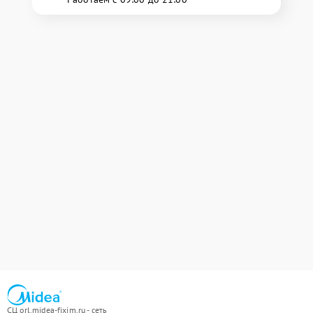
СЦ orl.midea-fixim.ru - сеть